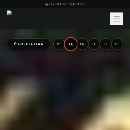
PT-BR
EN
ES
FR
DE
IT
COLLECTION
FR
PT
EN
IT
ES
DE