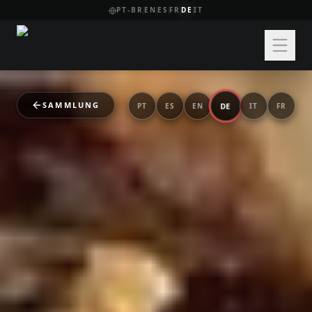
PT-BR
EN
ES
FR
DE
IT
SAMMLUNG
DE
PT
ES
EN
IT
FR