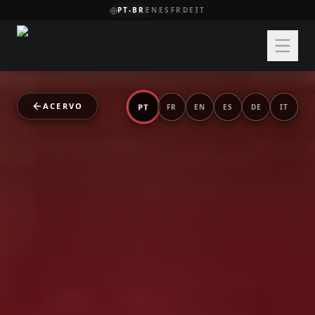
PT-BR
EN
ES
FR
DE
IT
ACERVO
PT
FR
EN
ES
DE
IT