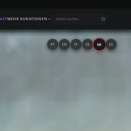
NST
MEHR KURATIONEN
DE
PT
EN
IT
FR
ES