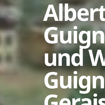
Alber
Guign
und W
Guign
Gerai