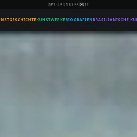
PT-BR
EN
ES
FR
DE
IT
UNSTGESCHICHTE
KUNSTWERKE
BIOGRAFIEN
BRASILIANISCHE KU