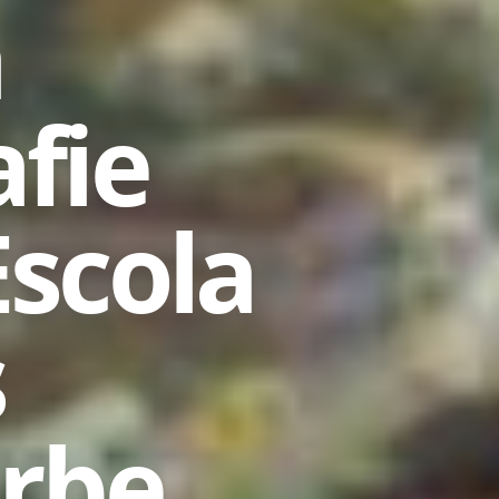
a
fie
Escola
s
Erbe