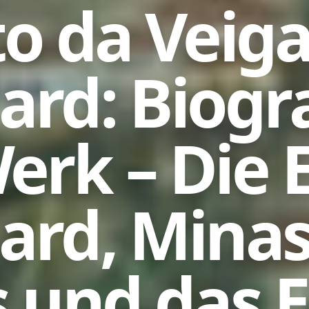
to da Veig
ard: Biogra
erk – Die 
ard, Mina
s und das 