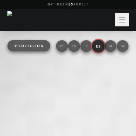
PT-BR
EN
ES
FR
DE
IT
COLECCIÓN
ES
PT
EN
IT
FR
DE