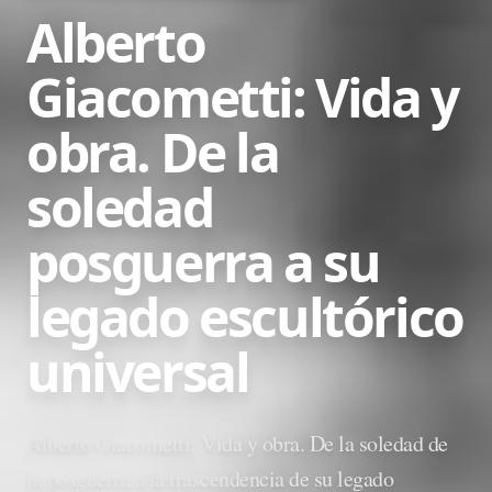
Alberto
Giacometti: Vida y
obra. De la
soledad
posguerra a su
legado escultórico
universal
Alberto Giacometti: Vida y obra. De la soledad de
la posguerra a la trascendencia de su legado