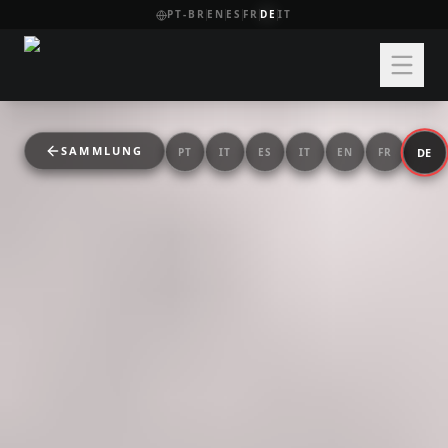
PT-BR
EN
ES
FR
DE
IT
SAMMLUNG
DE
PT
IT
ES
IT
EN
FR