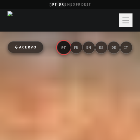
PT-BR
EN
ES
FR
DE
IT
ACERVO
PT
FR
EN
ES
DE
IT