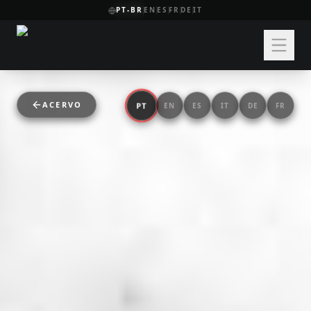
PT-BR
EN
ES
FR
DE
IT
ACERVO
PT
EN
ES
IT
DE
FR