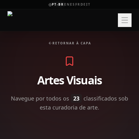
PT-BR
EN
ES
FR
DE
IT
RETORNAR À CAPA
Artes Visuais
Navegue por todos os
23
classificados sob
esta curadoria de arte.