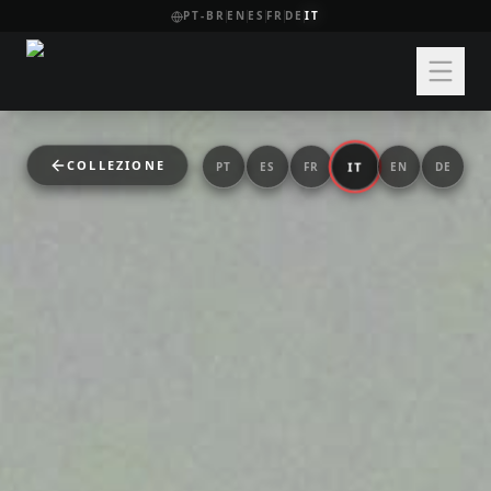
PT-BR
EN
ES
FR
DE
IT
COLLEZIONE
IT
PT
ES
FR
EN
DE