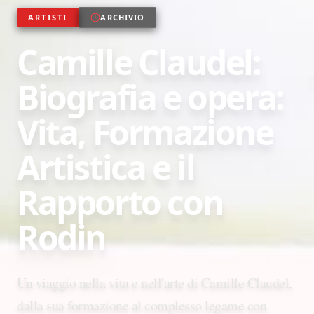
ARTISTI
ARCHIVIO
Camille Claudel:
Biografia e opera:
Vita, Formazione
Artistica e il
Rapporto con
Rodin
Un viaggio nella vita e nell'arte di Camille Claudel,
dalla sua formazione al complesso legame con