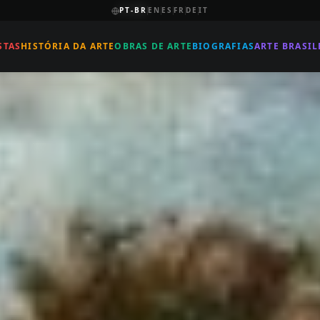
PT-BR
EN
ES
FR
DE
IT
STAS
HISTÓRIA DA ARTE
OBRAS DE ARTE
BIOGRAFIAS
ARTE BRASIL