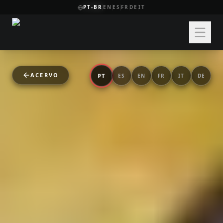
PT-BR
EN
ES
FR
DE
IT
ACERVO
PT
ES
EN
FR
IT
DE