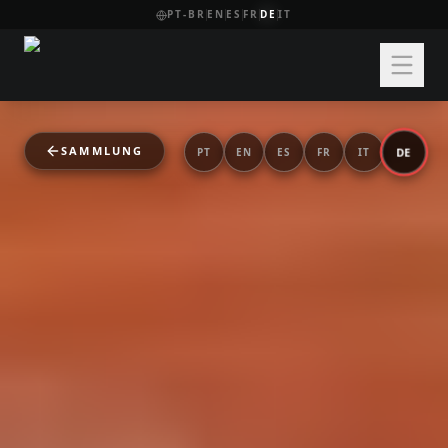
PT-BR
EN
ES
FR
DE
IT
SAMMLUNG
DE
PT
EN
ES
FR
IT