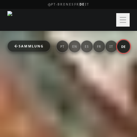
PT-BR
EN
ES
FR
DE
IT
SAMMLUNG
DE
PT
EN
ES
FR
IT