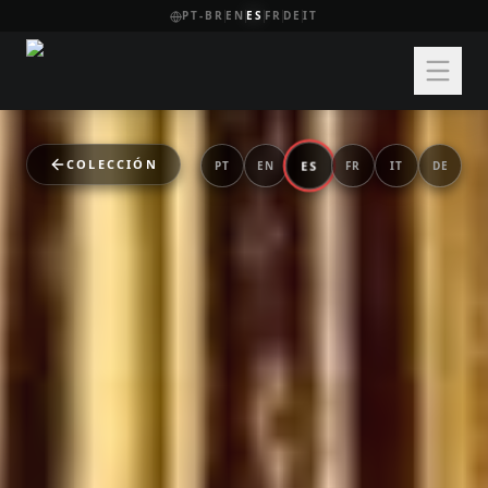
PT-BR
EN
ES
FR
DE
IT
COLECCIÓN
ES
PT
EN
FR
IT
DE