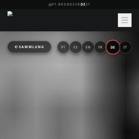
PT-BR
EN
ES
FR
DE
IT
SAMMLUNG
DE
PT
ES
EN
FR
IT