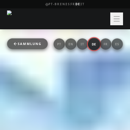
PT-BR
EN
ES
FR
DE
IT
SAMMLUNG
DE
PT
EN
IT
FR
ES