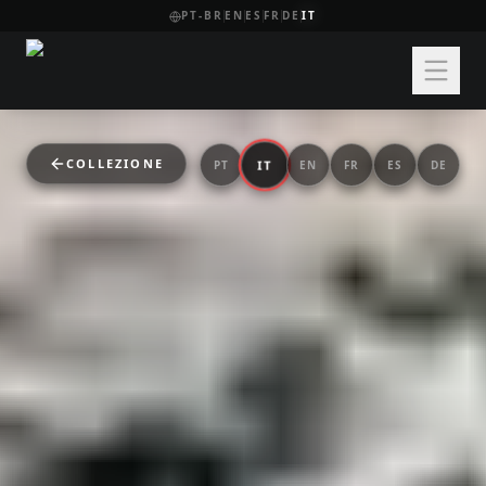
PT-BR
EN
ES
FR
DE
IT
COLLEZIONE
IT
PT
EN
FR
ES
DE