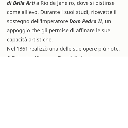
di Belle Arti
a Rio de Janeiro, dove si distinse
come allievo. Durante i suoi studi, ricevette il
sostegno dell'imperatore
Dom Pedro II,
un
appoggio che gli permise di affinare le sue
capacità artistiche.
Nel 1861 realizzò una delle sue opere più note,
A Primeira Missa no Brasil
. Il dipinto
restituisce la scena storica della prima messa
officiata dai portoghesi in territorio brasiliano,
celebrata nel 1500. Quest'opera è celebre per
la sua composizione minuziosa e attenta, oltre
che per il suo intrinseco valore storico e
culturale.