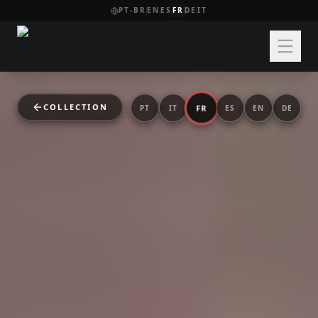
PT-BR
EN
ES
FR
DE
IT
COLLECTION
FR
PT
IT
ES
EN
DE