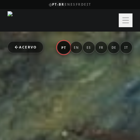
PT-BR
EN
ES
FR
DE
IT
ACERVO
PT
EN
ES
FR
DE
IT