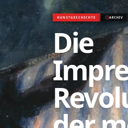
KUNSTGESCHICHTE
ARCHIV
Die
Impre
Revolu
der m