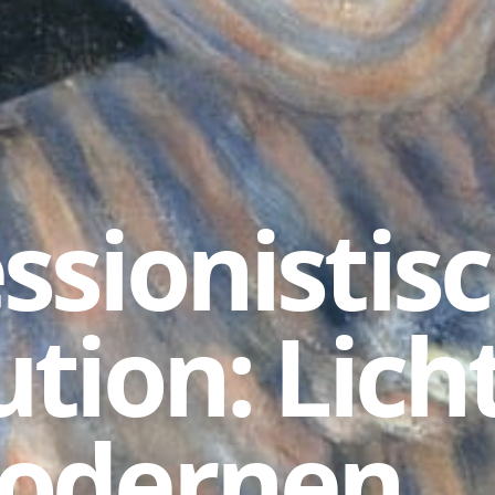
ssionistis
tion: Licht
odernen