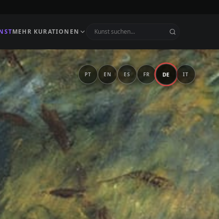
NST
MEHR KURATIONEN
DE
PT
EN
ES
FR
IT