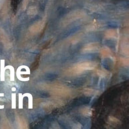
che
 in