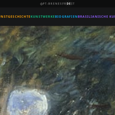
PT-BR
EN
ES
FR
DE
IT
UNSTGESCHICHTE
KUNSTWERKE
BIOGRAFIEN
BRASILIANISCHE KU