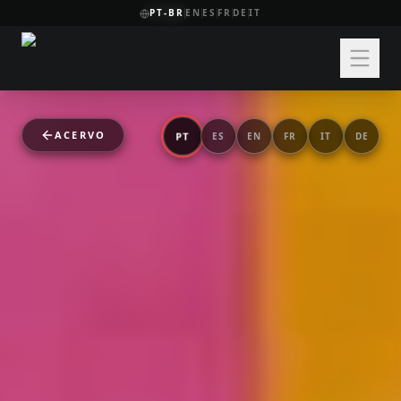
PT-BR
EN
ES
FR
DE
IT
ACERVO
PT
ES
EN
FR
IT
DE