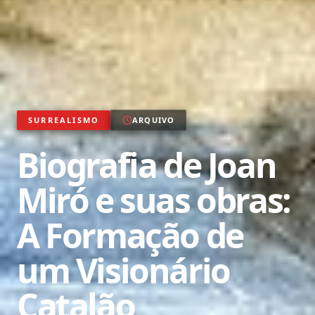
SURREALISMO
ARQUIVO
Biografia de Joan
Miró e suas obras:
A Formação de
um Visionário
Catalão