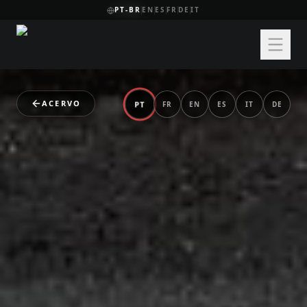
PT-BR
EN
ES
FR
DE
IT
ACERVO
PT
FR
EN
ES
IT
DE