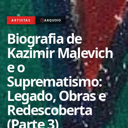
ARTISTAS
ARQUIVO
Biografia de
Kazimir Malevich
e o
Suprematismo:
Legado, Obras e
Redescoberta
(Parte 3)