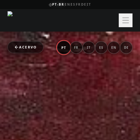
PT-BR
EN
ES
FR
DE
IT
ACERVO
PT
FR
IT
ES
EN
DE