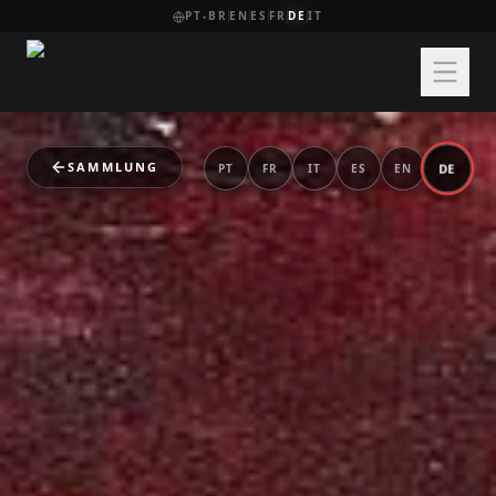
PT-BR
EN
ES
FR
DE
IT
SAMMLUNG
DE
PT
FR
IT
ES
EN