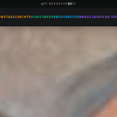
PT-BR
EN
ES
FR
DE
IT
UNSTGESCHICHTE
KUNSTWERKE
BIOGRAFIEN
BRASILIANISCHE KU