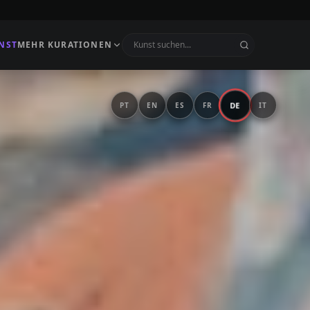
NST
MEHR KURATIONEN
DE
PT
EN
ES
FR
IT