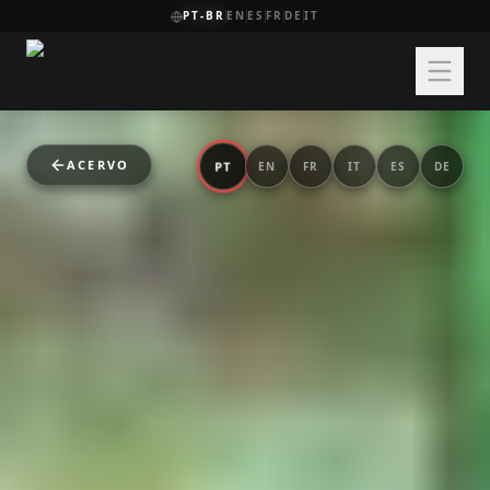
PT-BR
EN
ES
FR
DE
IT
ACERVO
PT
EN
FR
IT
ES
DE