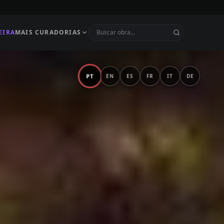
EIRA
MAIS CURADORIAS
PT
EN
ES
FR
IT
DE