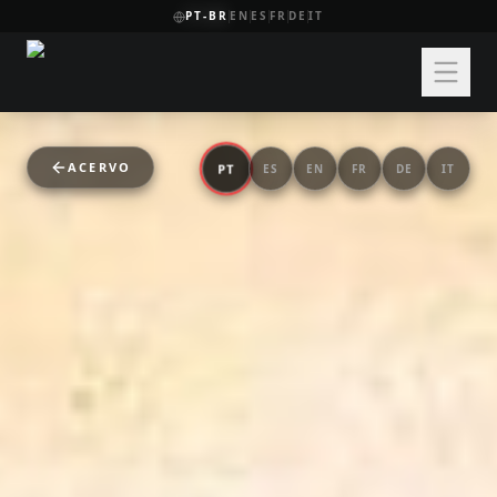
PT-BR
EN
ES
FR
DE
IT
ACERVO
PT
ES
EN
FR
DE
IT