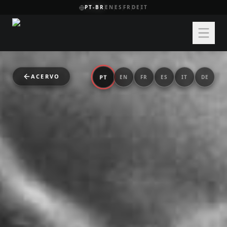
PT-BR
EN
ES
FR
DE
IT
ACERVO
PT
EN
FR
ES
IT
DE