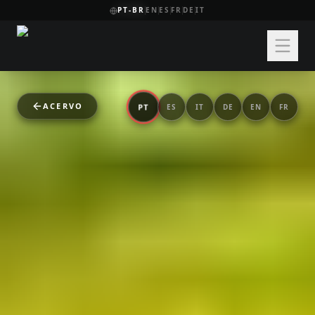
PT-BR
EN
ES
FR
DE
IT
ACERVO
PT
ES
IT
DE
EN
FR