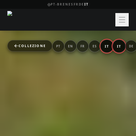
PT-BR
EN
ES
FR
DE
IT
COLLEZIONE
IT
IT
PT
EN
FR
ES
DE