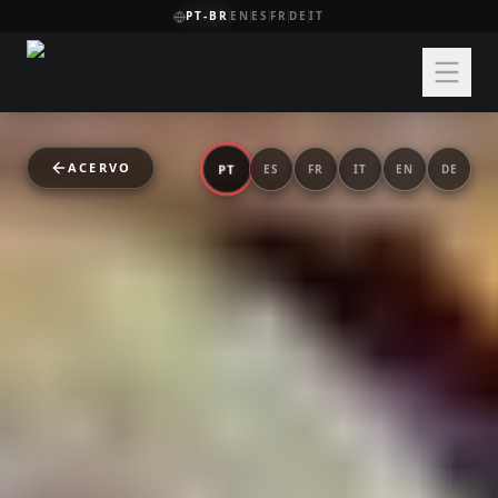
PT-BR
EN
ES
FR
DE
IT
ACERVO
PT
ES
FR
IT
EN
DE