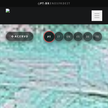
PT-BR
EN
ES
FR
DE
IT
ACERVO
PT
IT
EN
ES
DE
FR