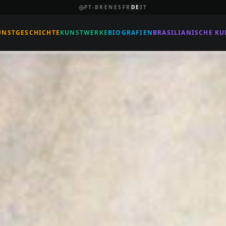
PT-BR
EN
ES
FR
DE
IT
UNSTGESCHICHTE
KUNSTWERKE
BIOGRAFIEN
BRASILIANISCHE KU