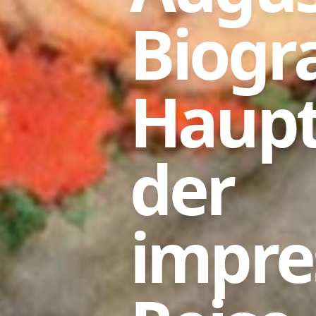
Biogr
Haupt
der
impre