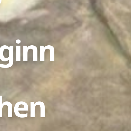
ginn
chen