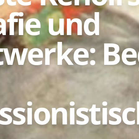
afie und
werke: Be
ssionistis