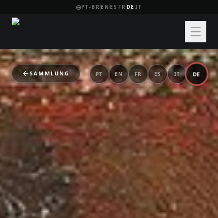
PT-BR
EN
ES
FR
DE
IT
SAMMLUNG
DE
PT
EN
FR
ES
IT