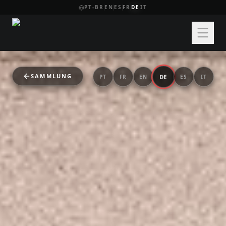
PT-BR
EN
ES
FR
DE
IT
SAMMLUNG
DE
PT
FR
EN
ES
IT