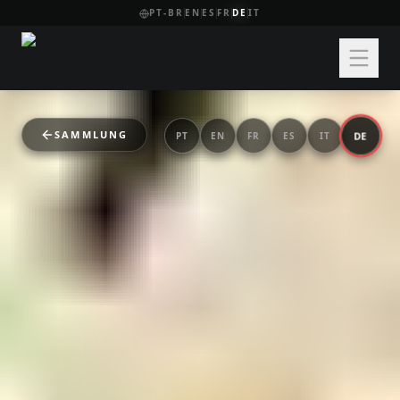
PT-BR
EN
ES
FR
DE
IT
SAMMLUNG
DE
PT
EN
FR
ES
IT