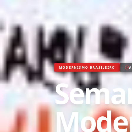
MODERNISMO BRASILEIRO
A
Seman
Moder