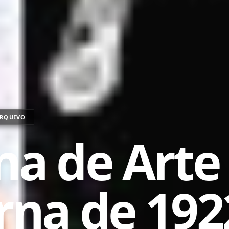
RQUIVO
a de Arte
na de 192