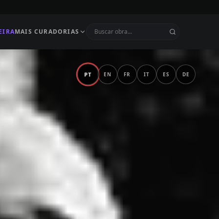
EIRA
MAIS CURADORIAS
PT
EN
FR
IT
ES
DE