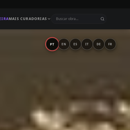
EIRA
MAIS CURADORIAS
PT
EN
ES
IT
DE
FR