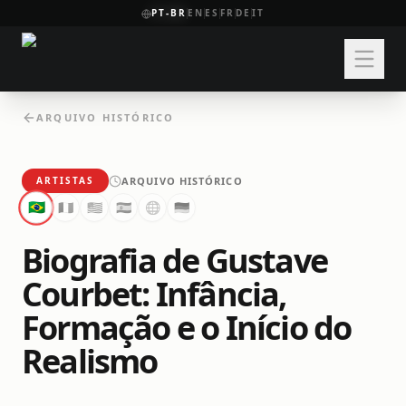
PT-BR
EN
ES
FR
DE
IT
ARQUIVO HISTÓRICO
ARQUIVO HISTÓRICO
ARTISTAS
🇧🇷
🇫🇷
🇺🇸
🇪🇸
🌐
🇩🇪
Biografia de Gustave
Courbet: Infância,
Formação e o Início do
Realismo