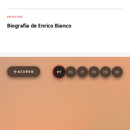
ARTISTAS
Biografia de Enrico Bianco
ACERVO
PT
ES
IT
FR
EN
DE