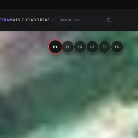
EIRA
MAIS CURADORIAS
PT
IT
EN
DE
FR
ES