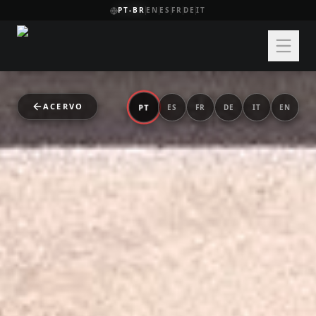
PT-BR
EN
ES
FR
DE
IT
ACERVO
PT
ES
FR
DE
IT
EN