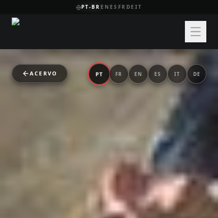
PT-BR
EN
ES
FR
DE
IT
ACERVO
PT
FR
EN
ES
IT
DE