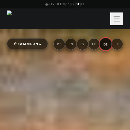
PT-BR
EN
ES
FR
DE
IT
SAMMLUNG
DE
PT
EN
ES
FR
IT